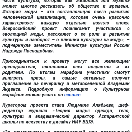
часть культуры, которая как живопись или музыка
может многое рассказать об обществе и времени.
История моды – это составляющая всего развития
человеческой цивилизации, которая очень красочно
характеризует каждую отдельно взятую эпоху.
Всероссийский проект познакомит участников с
эволюцией моды, расскажет о ее роли в развитии
культуры и наоборот – о влиянии культуры на моду», –
подчеркнула заместитель Министра культуры России
Надежда Преподобная.
Присоединиться к проекту могут все желающие:
преподаватели, школьники всех возрастов и их
родители. По итогам марафона участники смогут
выиграть призы, а самые активные получат
приглашение на вечеринку в метавселенной Академии
Яндекса. Подробную информацию о Культурном
марафоне можно узнать по
ссылке
.
Куратором проекта стала Людмила Алябьева, шеф-
редактор журнала «Теория моды: одежда, тело,
культура» и академический директор Аспирантской
школы по искусству и дизайну НИУ ВШЭ.