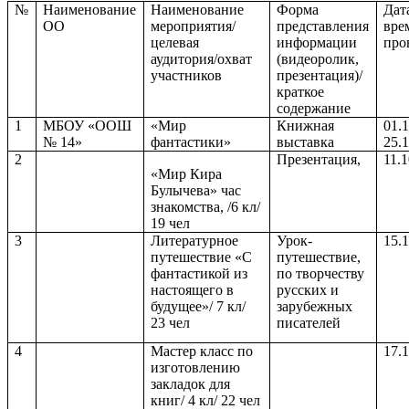
№
Наименование
Наименование
Форма
Дат
ОО
мероприятия/
представления
вре
целевая
информации
про
аудитория/охват
(видеоролик,
участников
презентация)/
краткое
содержание
1
МБОУ «ООШ
«Мир
Книжная
01.1
№ 14»
фантастики»
выставка
25.1
2
Презентация,
11.
«Мир Кира
Булычева» час
знакомства, /6 кл/
19 чел
3
Литературное
Урок-
15.1
путешествие «С
путешествие,
фантастикой из
по творчеству
настоящего в
русских и
будущее»/ 7 кл/
зарубежных
23 чел
писателей
4
Мастер класс по
17.
изготовлению
закладок для
книг/ 4 кл/ 22 чел